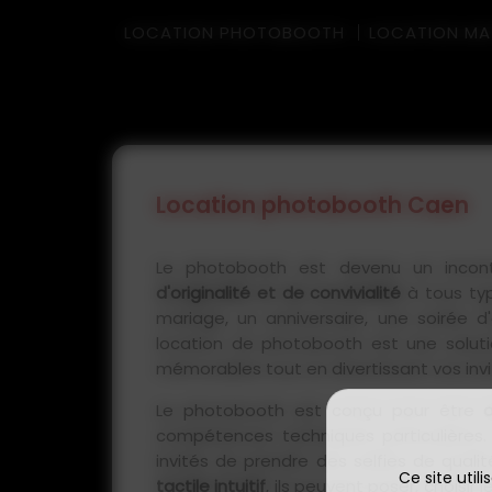
LOCATION PHOTOBOOTH
LOCATION MAT
Location photobooth Caen
Le photobooth est devenu un incont
d'originalité et de convivialité
à tous ty
mariage, un anniversaire, une soirée d
location de photobooth est une soluti
mémorables tout en divertissant vos invi
Le photobooth est conçu pour être
compétences techniques particulières. T
invités de prendre des selfies de qual
Ce site util
tactile intuitif
, ils peuvent poser, choisir