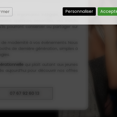
Personnaliser
Accepte
ermer
est son imprimante intégrée, qui offre
ment quelques secondes, vos invités
ils pourront conserver ou partager sur
e de modernité à vos événements. Nous
oths de dernière génération, simples à
ogies.
nérationnelle
qui plaît autant aux jeunes
 aujourd’hui pour découvrir nos offres
07 67 92 60 13