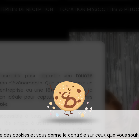
ÉRIELS DE RÉCEPTION
LOCATION MASCOTTES & PELU
ournable pour apporter une
touche
pes d'événements. Que ce soit pour un
'entreprise ou une fête entre amis, la
on idéale pour capturer des souvenirs
tés.
accessible
à tous, sans nécessiter de
rès simple à utiliser, il permet à vos
ité en un rien de temps. Grâce à
l'écran
ise des cookies et vous donne le contrôle sur ceux que vous souh
 leur cadre ou effet et déclencher la prise