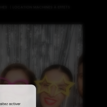
CHES
LOCATION MACHINES À EFFETS
aitez activer