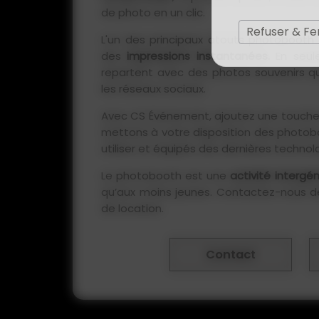
de photo en un clic.
Refuser & F
L'un des principaux atouts photobooth 
des
impressions instantanées.
En seule
repartent avec des photos souvenirs qu'
les réseaux sociaux.
Avec CS Événement, ajoutez une touch
mettons à votre disposition des photobo
utiliser et équipés des dernières technol
Le photobooth est une
activité intergé
qu’aux moins jeunes. Contactez-nous dès
de location.
Contact