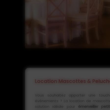
Location Mascottes & Peluc
Vous souhaitez apporter une touch
événements ? La location de mascotte
solution idéale pour
émerveiller pet