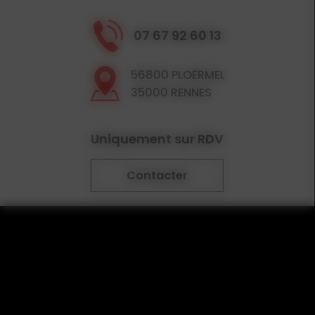
07 67 92 60 13
56800 PLOËRMEL
35000 RENNES
Uniquement sur RDV
Contacter