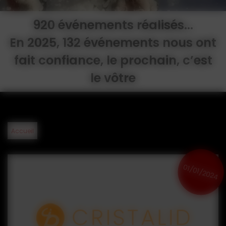
920 événements réalisés...
En 2025, 132 événements nous ont
fait confiance, le prochain, c’est
le vôtre
Accueil
01/01/2024