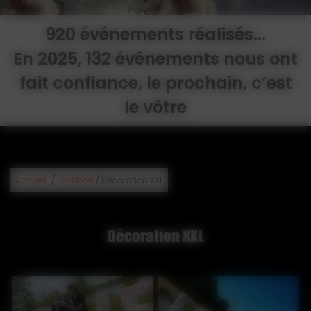
920 événements réalisés...
En 2025, 132 événements nous ont
fait confiance, le prochain, c’est
le vôtre
/
/
Accueil
Location
Décoration XXL
Décoration XXL